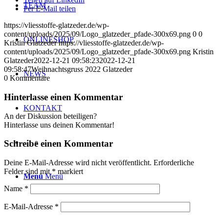
TEAM
Per E-Mail teilen
https://vliesstoffe-glatzeder.de/wp-
content/uploads/2025/09/Logo_glatzeder_pfade-300x69.png
0
0
ONLINESHOP
Kristin Glatzeder
https://vliesstoffe-glatzeder.de/wp-
content/uploads/2025/09/Logo_glatzeder_pfade-300x69.png
Kristin
Glatzeder
2022-12-21 09:58:23
2022-12-21
09:58:47
Weihnachtsgruss 2022 Glatzeder
NEWS
0
Kommentare
Hinterlasse einen Kommentar
KONTAKT
An der Diskussion beteiligen?
Hinterlasse uns deinen Kommentar!
Schreibe einen Kommentar
Deine E-Mail-Adresse wird nicht veröffentlicht.
Erforderliche
Felder sind mit
*
markiert
Menü
Menü
Name
*
E-Mail-Adresse
*