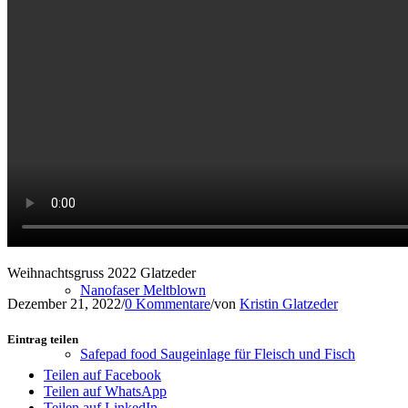
Konfektion
Service
NEUE PRODUKTE
Biologisch abbaubares PP-Spinnvlies
Weihnachtsgruss 2022 Glatzeder
Nanofaser Meltblown
Dezember 21, 2022
/
0 Kommentare
/
von
Kristin Glatzeder
Eintrag teilen
Safepad food Saugeinlage für Fleisch und Fisch
Teilen auf Facebook
Teilen auf WhatsApp
Teilen auf LinkedIn