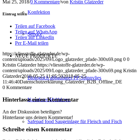
Mai 25, 2018
/
0 Kommentare
/
von
Kristin Glatzeder
Konfektion
Eintrag teilen
Teilen auf Facebook
Teilen auf WhatsApp
Service
Teilen auf LinkedIn
Per E-Mail teilen
https://vliesstoffe-glatzeder.de/wp-
NEUE PRODUKTE
content/uploads/2025/09/Logo_glatzeder_pfade-300x69.png
0
0
Kristin Glatzeder
https://vliesstoffe-glatzeder.de/wp-
content/uploads/2025/09/Logo_glatzeder_pfade-300x69.png
Kristin
Glatzeder
2018-05-25 11:05:50
2018-05-25
Biologisch abbaubares PP-Spinnvlies
11:46:40
Datenschutzerklärung_Glatzeder_B2B_Offline_DE
0
Kommentare
Hinterlasse einen Kommentar
Nanofaser Meltblown
An der Diskussion beteiligen?
Hinterlasse uns deinen Kommentar!
Safepad food Saugeinlage für Fleisch und Fisch
Schreibe einen Kommentar