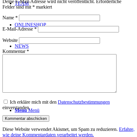
Deine E-Mail-Adresse wird nicht veröffentlicht.
Erforderliche
TEAM
Felder sind mit
*
markiert
Name
*
ONLINESHOP
E-Mail-Adresse
*
Website
NEWS
Kommentar
*
KONTAKT
Ich erkläre mich mit den
Datenschutzbestimmungen
einverstanden.
Menü
Menü
Diese Website verwendet Akismet, um Spam zu reduzieren.
Erfahre,
wie deine Kommentardaten verarbeitet werden.