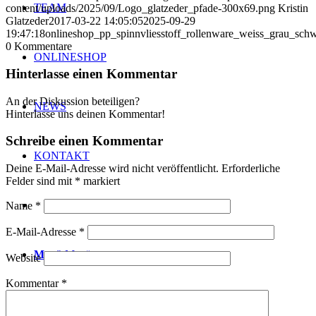
TEAM
content/uploads/2025/09/Logo_glatzeder_pfade-300x69.png
Kristin
Glatzeder
2017-03-22 14:05:05
2025-09-29
19:47:18
onlineshop_pp_spinnvliesstoff_rollenware_weiss_grau_sch
0
Kommentare
ONLINESHOP
Hinterlasse einen Kommentar
An der Diskussion beteiligen?
NEWS
Hinterlasse uns deinen Kommentar!
Schreibe einen Kommentar
KONTAKT
Deine E-Mail-Adresse wird nicht veröffentlicht.
Erforderliche
Felder sind mit
*
markiert
Name
*
E-Mail-Adresse
*
Menü
Menü
Website
Kommentar
*