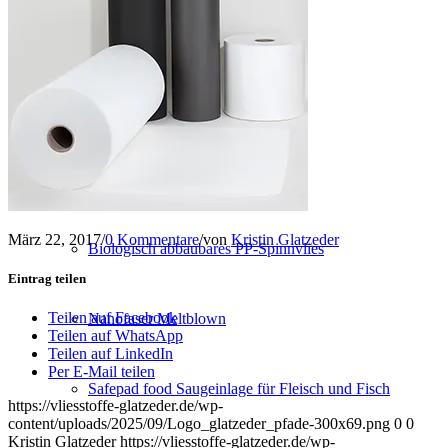
Konfektion
Service
NEUE PRODUKTE
März 22, 2017
/
0 Kommentare
/
von
Kristin Glatzeder
Biologisch abbaubares PP-Spinnvlies
Eintrag teilen
Teilen auf Facebook
Nanofaser Meltblown
Teilen auf WhatsApp
Teilen auf LinkedIn
Per E-Mail teilen
Safepad food Saugeinlage für Fleisch und Fisch
https://vliesstoffe-glatzeder.de/wp-
content/uploads/2025/09/Logo_glatzeder_pfade-300x69.png
0
0
Kristin Glatzeder
https://vliesstoffe-glatzeder.de/wp-