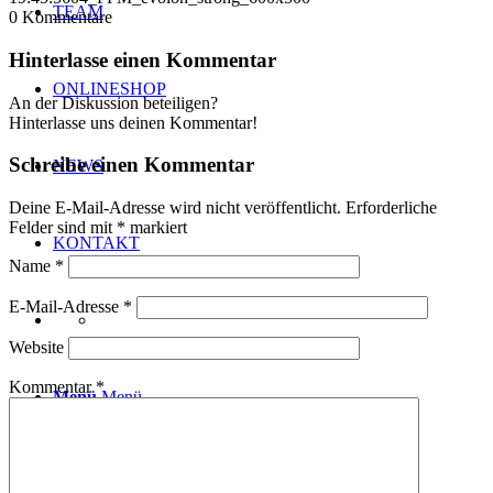
TEAM
0
Kommentare
Hinterlasse einen Kommentar
ONLINESHOP
An der Diskussion beteiligen?
Hinterlasse uns deinen Kommentar!
Schreibe einen Kommentar
NEWS
Deine E-Mail-Adresse wird nicht veröffentlicht.
Erforderliche
Felder sind mit
*
markiert
KONTAKT
Name
*
E-Mail-Adresse
*
Website
Kommentar
*
Menü
Menü