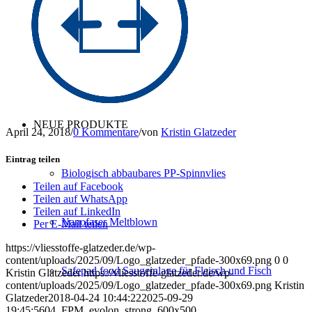
Konfektion
Service
NEUE PRODUKTE
April 24, 2018
/
0 Kommentare
/
von
Kristin Glatzeder
Eintrag teilen
Biologisch abbaubares PP-Spinnvlies
Teilen auf Facebook
Teilen auf WhatsApp
Teilen auf LinkedIn
Nanofaser Meltblown
Per E-Mail teilen
https://vliesstoffe-glatzeder.de/wp-
content/uploads/2025/09/Logo_glatzeder_pfade-300x69.png
0
0
Safepad food Saugeinlage für Fleisch und Fisch
Kristin Glatzeder
https://vliesstoffe-glatzeder.de/wp-
content/uploads/2025/09/Logo_glatzeder_pfade-300x69.png
Kristin
Glatzeder
2018-04-24 10:44:22
2025-09-29
19:45:56
04_FPM_evolon_strong_600x500