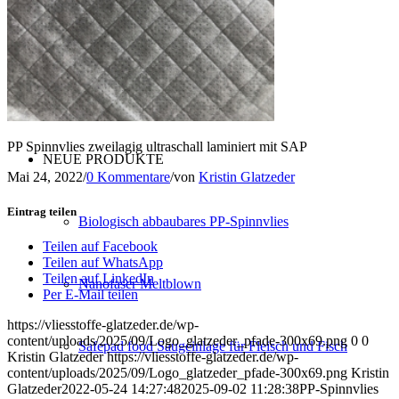
Konfektion
Service
PP Spinnvlies zweilagig ultraschall laminiert mit SAP
NEUE PRODUKTE
Mai 24, 2022
/
0 Kommentare
/
von
Kristin Glatzeder
Eintrag teilen
Biologisch abbaubares PP-Spinnvlies
Teilen auf Facebook
Teilen auf WhatsApp
Teilen auf LinkedIn
Nanofaser Meltblown
Per E-Mail teilen
https://vliesstoffe-glatzeder.de/wp-
content/uploads/2025/09/Logo_glatzeder_pfade-300x69.png
0
0
Safepad food Saugeinlage für Fleisch und Fisch
Kristin Glatzeder
https://vliesstoffe-glatzeder.de/wp-
content/uploads/2025/09/Logo_glatzeder_pfade-300x69.png
Kristin
Glatzeder
2022-05-24 14:27:48
2025-09-02 11:28:38
PP-Spinnvlies