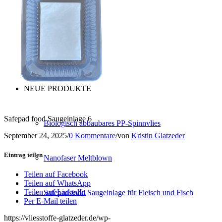
Konfektion
Service
NEUE PRODUKTE
Safepad food Saugeinlage 6
Biologisch abbaubares PP-Spinnvlies
September 24, 2025
/
0 Kommentare
/
von
Kristin Glatzeder
Eintrag teilen
Nanofaser Meltblown
Teilen auf Facebook
Teilen auf WhatsApp
Teilen auf LinkedIn
Safepad food Saugeinlage für Fleisch und Fisch
Per E-Mail teilen
https://vliesstoffe-glatzeder.de/wp-