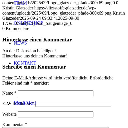
content/uploads/2025/09/Logo_glatzeder_pfade-300x69.png
0
0
TEAM
Kristin Glatzeder
https://vliesstoffe-glatzeder.de/wp-
content/uploads/2025/09/Logo_glatzeder_pfade-300x69.png
Kristin
Glatzeder
2025-09-24 09:33:41
2025-09-30
ONLINESHOP
17:12:10
Safepad_food_Saugeinlage_6
0
Kommentare
Hinterlasse einen Kommentar
NEWS
An der Diskussion beteiligen?
Hinterlasse uns deinen Kommentar!
KONTAKT
Schreibe einen Kommentar
Deine E-Mail-Adresse wird nicht veröffentlicht.
Erforderliche
Felder sind mit
*
markiert
Name
*
Menü
Menü
E-Mail-Adresse
*
Website
Kommentar
*