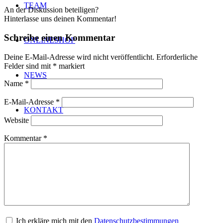
TEAM
An der Diskussion beteiligen?
Hinterlasse uns deinen Kommentar!
Schreibe einen Kommentar
ONLINESHOP
Deine E-Mail-Adresse wird nicht veröffentlicht.
Erforderliche
Felder sind mit
*
markiert
NEWS
Name
*
E-Mail-Adresse
*
KONTAKT
Website
Kommentar
*
Menü
Menü
Ich erkläre mich mit den
Datenschutzbestimmungen