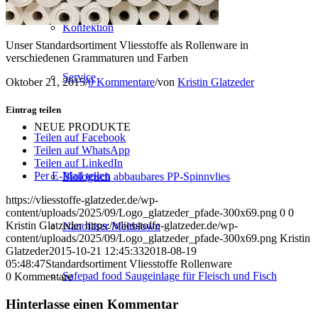
Konfektion
Unser Standardsortiment Vliesstoffe als Rollenware in
verschiedenen Grammaturen und Farben
Service
Oktober 21, 2015
/
0 Kommentare
/
von
Kristin Glatzeder
Eintrag teilen
NEUE PRODUKTE
Teilen auf Facebook
Teilen auf WhatsApp
Teilen auf LinkedIn
Per E-Mail teilen
Biologisch abbaubares PP-Spinnvlies
https://vliesstoffe-glatzeder.de/wp-
content/uploads/2025/09/Logo_glatzeder_pfade-300x69.png
0
0
Kristin Glatzeder
https://vliesstoffe-glatzeder.de/wp-
Nanofaser Meltblown
content/uploads/2025/09/Logo_glatzeder_pfade-300x69.png
Kristin
Glatzeder
2015-10-21 12:45:33
2018-08-19
05:48:47
Standardsortiment Vliesstoffe Rollenware
Safepad food Saugeinlage für Fleisch und Fisch
0
Kommentare
Hinterlasse einen Kommentar