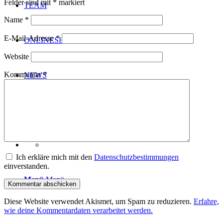
Felder sind mit
*
markiert
TEAM
Name
*
E-Mail-Adresse
*
ONLINESHOP
Website
Kommentar
*
NEWS
KONTAKT
Ich erkläre mich mit den
Datenschutzbestimmungen
einverstanden.
Menü
Menü
Diese Website verwendet Akismet, um Spam zu reduzieren.
Erfahre,
wie deine Kommentardaten verarbeitet werden.