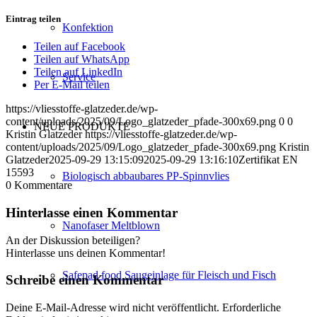
Eintrag teilen
Konfektion
Teilen auf Facebook
Teilen auf WhatsApp
Teilen auf LinkedIn
Service
Per E-Mail teilen
https://vliesstoffe-glatzeder.de/wp-
content/uploads/2025/09/Logo_glatzeder_pfade-300x69.png
0
0
NEUE PRODUKTE
Kristin Glatzeder
https://vliesstoffe-glatzeder.de/wp-
content/uploads/2025/09/Logo_glatzeder_pfade-300x69.png
Kristin
Glatzeder
2025-09-29 13:15:09
2025-09-29 13:16:10
Zertifikat EN
15593
Biologisch abbaubares PP-Spinnvlies
0
Kommentare
Hinterlasse einen Kommentar
Nanofaser Meltblown
An der Diskussion beteiligen?
Hinterlasse uns deinen Kommentar!
Safepad food Saugeinlage für Fleisch und Fisch
Schreibe einen Kommentar
Deine E-Mail-Adresse wird nicht veröffentlicht.
Erforderliche