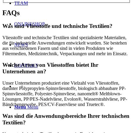
TEAM
FAQs
ONLINESHOP
Was sind Vliesstoffe und technische Textilien?
Vliesstoffe und technische Textilien sind spezialisierte Materialien,
die für industrielle Anwendungen entwickelt wurden. Sie bestehen
NEWS
aus verschiedenen Fasern und sind in vielen Produkten wie
Filtermedien, Medizintechnik, Verpackungen und mehr im Einsatz.
Welche Arten von Vliesstoffen bietet Ihr
KONTAKT
Unternehmen an?
Unser Unternehmen produziert eine Vielzahl von Vliesstoffen,
darunter Polypropylen-Spinnvliesstoffe, biologisch abbaubare PP-
Spinnvliesstoffe, Polyester-Spinnvliese, nanomelt® Meltblown-
Lösungen, PP/PES-Nadelvliese, Evolon®, Wasserstrahlvliese, PP-
Bändchengewebe, PES/CV-Faservliese und Truetec®.
Menü
Menü
Was sind die Anwendungsbereiche Ihrer technischen
Textilien?