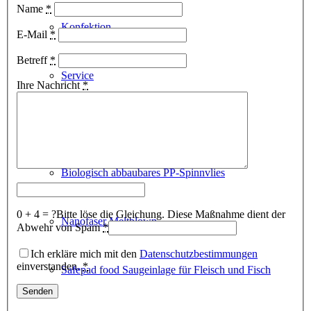
Name
*
Konfektion
E-Mail
*
Betreff
*
Service
Ihre Nachricht
*
NEUE PRODUKTE
Biologisch abbaubares PP-Spinnvlies
0 + 4 = ?
Bitte löse die Gleichung. Diese Maßnahme dient der
Nanofaser Meltblown
Abwehr von Spam
*
Ich erkläre mich mit den
Datenschutzbestimmungen
einverstanden.
*
Safepad food Saugeinlage für Fleisch und Fisch