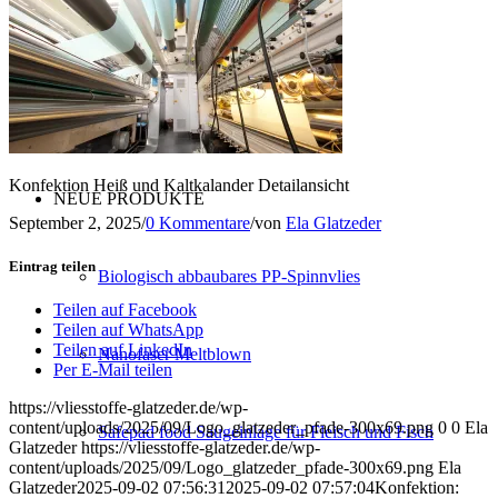
Konfektion
Service
Konfektion Heiß und Kaltkalander Detailansicht
NEUE PRODUKTE
September 2, 2025
/
0 Kommentare
/
von
Ela Glatzeder
Eintrag teilen
Biologisch abbaubares PP-Spinnvlies
Teilen auf Facebook
Teilen auf WhatsApp
Teilen auf LinkedIn
Nanofaser Meltblown
Per E-Mail teilen
https://vliesstoffe-glatzeder.de/wp-
content/uploads/2025/09/Logo_glatzeder_pfade-300x69.png
0
0
Ela
Safepad food Saugeinlage für Fleisch und Fisch
Glatzeder
https://vliesstoffe-glatzeder.de/wp-
content/uploads/2025/09/Logo_glatzeder_pfade-300x69.png
Ela
Glatzeder
2025-09-02 07:56:31
2025-09-02 07:57:04
Konfektion: