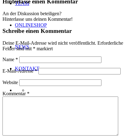
Hinterlasse einen Kommentar
TEAM
An der Diskussion beteiligen?
Hinterlasse uns deinen Kommentar!
ONLINESHOP
Schreibe einen Kommentar
Deine E-Mail-Adresse wird nicht veröffentlicht.
Erforderliche
NEWS
Felder sind mit
*
markiert
Name
*
KONTAKT
E-Mail-Adresse
*
Website
Kommentar
*
Menü
Menü