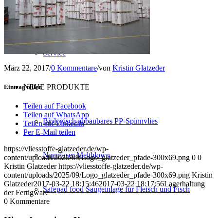
Konfektion
Service
März 22, 2017
/
0 Kommentare
/
von
Kristin Glatzeder
NEUE PRODUKTE
Eintrag teilen
Teilen auf Facebook
Teilen auf WhatsApp
Biologisch abbaubares PP-Spinnvlies
Teilen auf LinkedIn
Per E-Mail teilen
https://vliesstoffe-glatzeder.de/wp-
Nanofaser Meltblown
content/uploads/2025/09/Logo_glatzeder_pfade-300x69.png
0
0
Kristin Glatzeder
https://vliesstoffe-glatzeder.de/wp-
content/uploads/2025/09/Logo_glatzeder_pfade-300x69.png
Kristin
Glatzeder
2017-03-22 18:15:46
2017-03-22 18:17:56
Lagerhaltung
Safepad food Saugeinlage für Fleisch und Fisch
der Fertigware
0
Kommentare