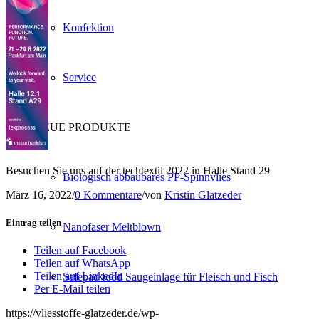
Konfektion
Service
NEUE PRODUKTE
Besuchen Sie uns auf der techtextil 2022 in Halle Stand 29
Biologisch abbaubares PP-Spinnvlies
März 16, 2022
/
0 Kommentare
/
von
Kristin Glatzeder
Eintrag teilen
Nanofaser Meltblown
Teilen auf Facebook
Teilen auf WhatsApp
Teilen auf LinkedIn
Safepad food Saugeinlage für Fleisch und Fisch
Per E-Mail teilen
https://vliesstoffe-glatzeder.de/wp-