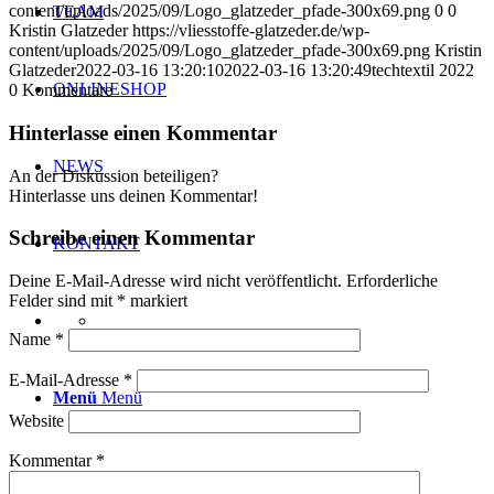
content/uploads/2025/09/Logo_glatzeder_pfade-300x69.png
0
0
TEAM
Kristin Glatzeder
https://vliesstoffe-glatzeder.de/wp-
content/uploads/2025/09/Logo_glatzeder_pfade-300x69.png
Kristin
Glatzeder
2022-03-16 13:20:10
2022-03-16 13:20:49
techtextil 2022
ONLINESHOP
0
Kommentare
Hinterlasse einen Kommentar
NEWS
An der Diskussion beteiligen?
Hinterlasse uns deinen Kommentar!
Schreibe einen Kommentar
KONTAKT
Deine E-Mail-Adresse wird nicht veröffentlicht.
Erforderliche
Felder sind mit
*
markiert
Name
*
E-Mail-Adresse
*
Menü
Menü
Website
Kommentar
*