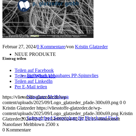
Konfektion
Service
Februar 27, 2024
/
0 Kommentare
/
von
Kristin Glatzeder
NEUE PRODUKTE
Eintrag teilen
Teilen auf Facebook
Biologisch abbaubares PP-Spinnvlies
Teilen auf WhatsApp
Teilen auf LinkedIn
Per E-Mail teilen
Nanofaser Meltblown
https://vliesstoffe-glatzeder.de/wp-
content/uploads/2025/09/Logo_glatzeder_pfade-300x69.png
0
0
Kristin Glatzeder
https://vliesstoffe-glatzeder.de/wp-
content/uploads/2025/09/Logo_glatzeder_pfade-300x69.png
Kristin
Safepad food Saugeinlage für Fleisch und Fisch
Glatzeder
2024-02-27 21:14:09
2024-02-27 21:15:46
nanomelt
Nanofaser Meltblown 2500 x
0
Kommentare