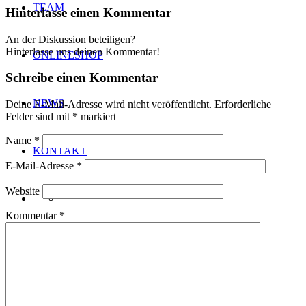
TEAM
Hinterlasse einen Kommentar
An der Diskussion beteiligen?
Hinterlasse uns deinen Kommentar!
ONLINESHOP
Schreibe einen Kommentar
NEWS
Deine E-Mail-Adresse wird nicht veröffentlicht.
Erforderliche
Felder sind mit
*
markiert
Name
*
KONTAKT
E-Mail-Adresse
*
Website
Kommentar
*
Menü
Menü