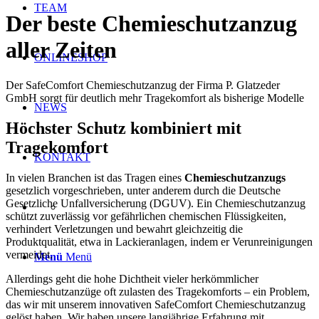
TEAM
Der beste Chemieschutzanzug
aller Zeiten
ONLINESHOP
Der SafeComfort Chemieschutzanzug der Firma P. Glatzeder
GmbH sorgt für deutlich mehr Tragekomfort als bisherige Modelle
NEWS
Höchster Schutz kombiniert mit
Tragekomfort
KONTAKT
In vielen Branchen ist das Tragen eines
Chemieschutzanzugs
gesetzlich vorgeschrieben, unter anderem durch die Deutsche
Gesetzliche Unfallversicherung (DGUV). Ein Chemieschutzanzug
schützt zuverlässig vor gefährlichen chemischen Flüssigkeiten,
verhindert Verletzungen und bewahrt gleichzeitig die
Produktqualität, etwa in Lackieranlagen, indem er Verunreinigungen
vermeidet.
Menü
Menü
Allerdings geht die hohe Dichtheit vieler herkömmlicher
Chemieschutzanzüge oft zulasten des Tragekomforts – ein Problem,
das wir mit unserem innovativen SafeComfort Chemieschutzanzug
gelöst haben. Wir haben unsere langjährige Erfahrung mit