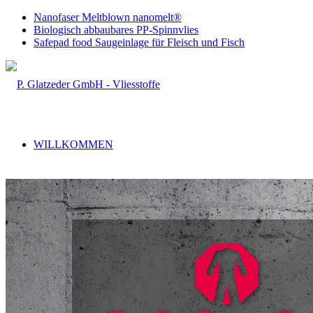
Nanofaser Meltblown nanomelt®
Biologisch abbaubares PP-Spinnvlies
Safepad food Saugeinlage für Fleisch und Fisch
WILLKOMMEN
UNTERNEHMEN
LEISTUNGSSPEKTRUM
Handel & Produktion