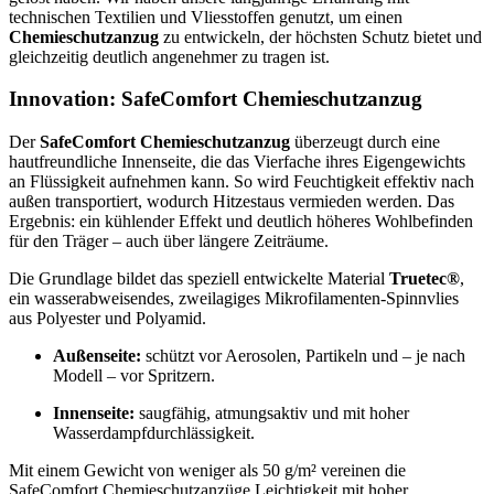
technischen Textilien und Vliesstoffen genutzt, um einen
Chemieschutzanzug
zu entwickeln, der höchsten Schutz bietet und
gleichzeitig deutlich angenehmer zu tragen ist.
Innovation: SafeComfort Chemieschutzanzug
Der
SafeComfort Chemieschutzanzug
überzeugt durch eine
hautfreundliche Innenseite, die das Vierfache ihres Eigengewichts
an Flüssigkeit aufnehmen kann. So wird Feuchtigkeit effektiv nach
außen transportiert, wodurch Hitzestaus vermieden werden. Das
Ergebnis: ein kühlender Effekt und deutlich höheres Wohlbefinden
für den Träger – auch über längere Zeiträume.
Die Grundlage bildet das speziell entwickelte Material
Truetec®
,
ein wasserabweisendes, zweilagiges Mikrofilamenten-Spinnvlies
aus Polyester und Polyamid.
Außenseite:
schützt vor Aerosolen, Partikeln und – je nach
Modell – vor Spritzern.
Innenseite:
saugfähig, atmungsaktiv und mit hoher
Wasserdampfdurchlässigkeit.
Mit einem Gewicht von weniger als 50 g/m² vereinen die
SafeComfort Chemieschutzanzüge Leichtigkeit mit hoher