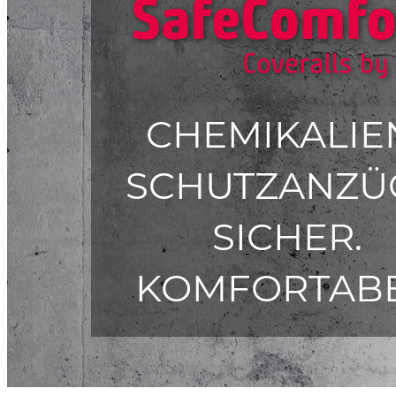
Konfektion
Service
NEUE PRODUKTE
Biologisch abbaubares PP-Spinnvlies
Nanofaser Meltblown
Safepad food Saugeinlage für Fleisch und Fisch