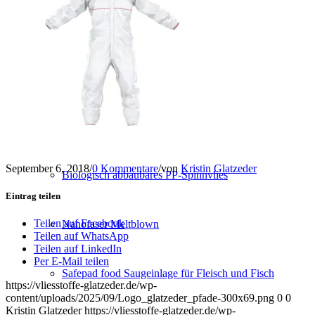
Konfektion
Service
NEUE PRODUKTE
September 6, 2018
/
0 Kommentare
/
von
Kristin Glatzeder
Biologisch abbaubares PP-Spinnvlies
Eintrag teilen
Teilen auf Facebook
Nanofaser Meltblown
Teilen auf WhatsApp
Teilen auf LinkedIn
Per E-Mail teilen
Safepad food Saugeinlage für Fleisch und Fisch
https://vliesstoffe-glatzeder.de/wp-
content/uploads/2025/09/Logo_glatzeder_pfade-300x69.png
0
0
Kristin Glatzeder
https://vliesstoffe-glatzeder.de/wp-