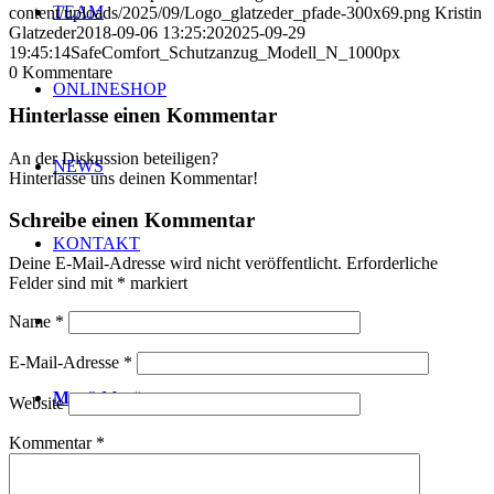
TEAM
content/uploads/2025/09/Logo_glatzeder_pfade-300x69.png
Kristin
Glatzeder
2018-09-06 13:25:20
2025-09-29
19:45:14
SafeComfort_Schutzanzug_Modell_N_1000px
0
Kommentare
ONLINESHOP
Hinterlasse einen Kommentar
An der Diskussion beteiligen?
NEWS
Hinterlasse uns deinen Kommentar!
Schreibe einen Kommentar
KONTAKT
Deine E-Mail-Adresse wird nicht veröffentlicht.
Erforderliche
Felder sind mit
*
markiert
Name
*
E-Mail-Adresse
*
Menü
Menü
Website
Kommentar
*