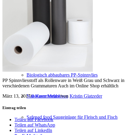
Konfektion
Service
NEUE PRODUKTE
Biologisch abbaubares PP-Spinnvlies
PP Spinnvliesstoff als Rollenware in Weiß Grau und Schwarz in
verschiedenen Grammaturen Auch im Online Shop erhältlich
März 13, 2017
/
0 Kommentare
/
von
Kristin Glatzeder
Nanofaser Meltblown
Eintrag teilen
Safepad food Saugeinlage für Fleisch und Fisch
Teilen auf Facebook
Teilen auf WhatsApp
Teilen auf LinkedIn