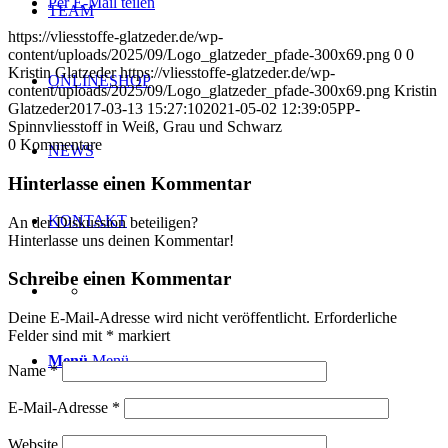
Per E-Mail teilen
TEAM
https://vliesstoffe-glatzeder.de/wp-
content/uploads/2025/09/Logo_glatzeder_pfade-300x69.png
0
0
Kristin Glatzeder
https://vliesstoffe-glatzeder.de/wp-
ONLINESHOP
content/uploads/2025/09/Logo_glatzeder_pfade-300x69.png
Kristin
Glatzeder
2017-03-13 15:27:10
2021-05-02 12:39:05
PP-
Spinnvliesstoff in Weiß, Grau und Schwarz
0
Kommentare
NEWS
Hinterlasse einen Kommentar
KONTAKT
An der Diskussion beteiligen?
Hinterlasse uns deinen Kommentar!
Schreibe einen Kommentar
Deine E-Mail-Adresse wird nicht veröffentlicht.
Erforderliche
Felder sind mit
*
markiert
Menü
Menü
Name
*
E-Mail-Adresse
*
Website