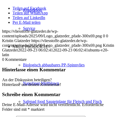
Teilen auf Facebook
Konfektion
Teilen auf WhatsApp
Teilen auf LinkedIn
Per E-Mail teilen
Service
https://vliesstoffe-glatzeder.de/wp-
content/uploads/2025/09/Logo_glatzeder_pfade-300x69.png
0
0
Kristin Glatzeder
https://vliesstoffe-glatzeder.de/wp-
content/uploads/2025/09/Logo_glatzeder_pfade-300x69.png
Kristin
NEUE PRODUKTE
Glatzeder
2022-09-23 06:02:41
2022-09-23 06:02:41
ubuntu-v20-
latin
0
Kommentare
Biologisch abbaubares PP-Spinnvlies
Hinterlasse einen Kommentar
An der Diskussion beteiligen?
Nanofaser Meltblown
Hinterlasse uns deinen Kommentar!
Schreibe einen Kommentar
Safepad food Saugeinlage für Fleisch und Fisch
Deine E-Mail-Adresse wird nicht veröffentlicht.
Erforderliche
Felder sind mit
*
markiert