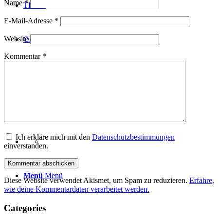
Name
*
TEAM
E-Mail-Adresse
*
Website
ONLINESHOP
Kommentar
*
NEWS
KONTAKT
Ich erkläre mich mit den
Datenschutzbestimmungen
einverstanden.
Menü
Menü
Diese Website verwendet Akismet, um Spam zu reduzieren.
Erfahre,
wie deine Kommentardaten verarbeitet werden.
Categories