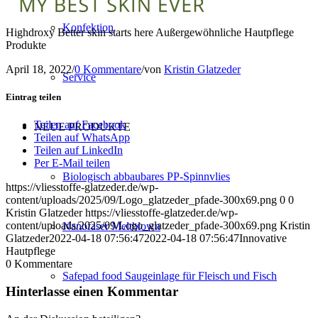
Konfektion
Highdroxy Better skin starts here Außergewöhnliche Hautpflege
Produkte
April 18, 2022
/
0 Kommentare
/
von
Kristin Glatzeder
Service
Eintrag teilen
Teilen auf Facebook
NEUE PRODUKTE
Teilen auf WhatsApp
Teilen auf LinkedIn
Per E-Mail teilen
Biologisch abbaubares PP-Spinnvlies
https://vliesstoffe-glatzeder.de/wp-
content/uploads/2025/09/Logo_glatzeder_pfade-300x69.png
0
0
Kristin Glatzeder
https://vliesstoffe-glatzeder.de/wp-
content/uploads/2025/09/Logo_glatzeder_pfade-300x69.png
Kristin
Nanofaser Meltblown
Glatzeder
2022-04-18 07:56:47
2022-04-18 07:56:47
Innovative
Hautpflege
0
Kommentare
Safepad food Saugeinlage für Fleisch und Fisch
Hinterlasse einen Kommentar