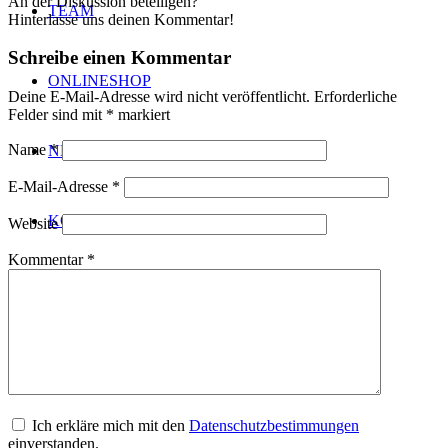
An der Diskussion beteiligen?
TEAM
Hinterlasse uns deinen Kommentar!
Schreibe einen Kommentar
ONLINESHOP
Deine E-Mail-Adresse wird nicht veröffentlicht.
Erforderliche
Felder sind mit
*
markiert
Name
*
NEWS
E-Mail-Adresse
*
KONTAKT
Website
Kommentar
*
Menü
Menü
Ich erkläre mich mit den
Datenschutzbestimmungen
einverstanden.