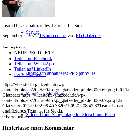
Konfektion
Team Unser qualifiziertes Team ist für Sie da
Service
September 2, 2025
/
0 Kommentare
/
von
Ela Glatzeder
Eintrag teilen
NEUE PRODUKTE
Teilen auf Facebook
Teilen auf WhatsApp
Teilen auf LinkedIn
Biologisch abbaubares PP-Spinnvlies
Per E-Mail teilen
https://vliesstoffe-glatzeder.de/wp-
content/uploads/2025/09/Logo_glatzeder_pfade-300x69.png
0
0
Ela
Nanofaser Meltblown
Glatzeder
https://vliesstoffe-glatzeder.de/wp-
content/uploads/2025/09/Logo_glatzeder_pfade-300x69.png
Ela
Glatzeder
2025-09-02 08:45:33
2025-09-02 08:47:33
Team: Unser
qualifiziertes Team ist für Sie da.
Safepad food Saugeinlage für Fleisch und Fisch
0
Kommentare
Hinterlasse einen Kommentar